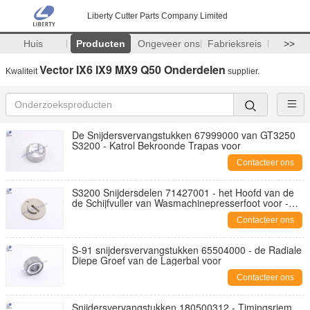
Liberty Cutter Parts Company Limited
Huis
Producten
Ongeveer ons
Fabrieksreis
>>
Vector IX6 IX9 MX9 Q50 Onderdelen
Kwaliteit
supplier.
De Snijdersvervangstukken 67999000 van GT3250
S3200 - Katrol Bekroonde Trapas voor
Contacteer ons
S3200 Snijdersdelen 71427001 - het Hoofd van de
de Schijfvuller van Wasmachinepresserfoot voor -
Snijder GT3200
Contacteer ons
S-91 snijdersvervangstukken 65504000 - de Radiale
Diepe Groef van de Lagerbal voor
Contacteer ons
Snijdersvervangstukken 180500312 - Timingsriem