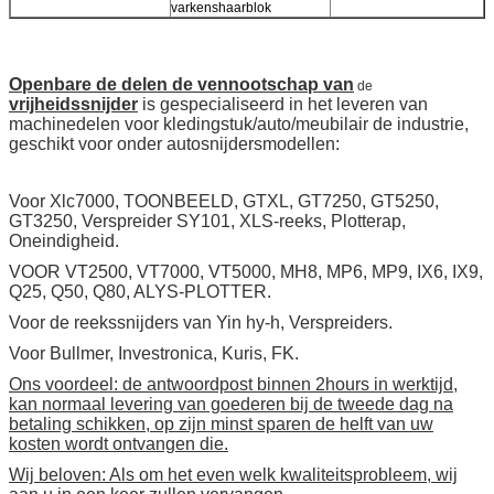
varkenshaarblok
Openbare de delen de vennootschap van
de
vrijheidssnijder
is gespecialiseerd in het leveren van
machinedelen voor kledingstuk/auto/meubilair de industrie,
geschikt voor onder autosnijdersmodellen:
Voor Xlc7000, TOONBEELD, GTXL, GT7250, GT5250,
GT3250, Verspreider SY101, XLS-reeks, Plotterap,
Oneindigheid.
VOOR VT2500, VT7000, VT5000, MH8, MP6, MP9, IX6, IX9,
Q25, Q50, Q80, ALYS-PLOTTER.
Voor de reekssnijders van Yin hy-h, Verspreiders.
Voor Bullmer, Investronica, Kuris, FK.
Ons voordeel: de antwoordpost binnen 2hours in werktijd,
kan normaal levering van goederen bij de tweede dag na
betaling schikken, op zijn minst sparen de helft van uw
kosten wordt ontvangen die.
Wij beloven: Als om het even welk kwaliteitsprobleem, wij