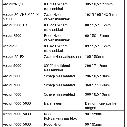
Vectorix6 Q50
801438 Scherp
305 * 8,5 * 2.4mm
messenblad
Vectorq80 MH8 MP6 IX
Zwart Nylon
192.5 * 95 * 43.5mm
MX IH
varkenshaarblok
Vector 2500, FX
801220 Scherp
88 * 5,5 * 1.5mm
messenblad
Vector 2500
Rood Nylon
60 * 50 * 21mm
varkenshaarblok
Vectorq25
801420 Scherp
89 * 5,5 * 1.5mm
messenblad
Vectorq25, FX
Zwart nylon varkenshaar
105 * 50mm
Vector 5000
801214 snijdend
296 * 7 * 2mm
messenblad
Vector 5000
Scherp messenblad
296 * 8,5 * 3mm
Vector 7000
Scherp messenblad
360 * 7 * 2.4mm
Vector 7000
Scherp messenblad
360 * 8,5 * 3mm
Vector 7000, 5000
Malensteen
De norm omvatte het
dragen
Vector 7000, 5000
Rood
90 * 95mm
Polyvarkenshaarblok
Vector 7000, 5000
Rood Nylon
90 * 95mm