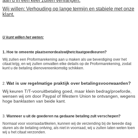
aan u in een keer zullen vervangen.
Wij willen: Verhouding op lange termijn en stabiele met onze
klant.
U kunt willen het weten:
1. Hoe te omeente plaatsenordealswijhetcitaatgoedkeuren?
Wij zullen een Proformarekening aan u maken als uw bevestiging over het
citaat krijg, en wij zullen omvatten elke details op de Proformarekening, zodat
kunt u de betaling dienovereenkomstig schikken.
Wat is uw regelmatige praktijk over betalingsvoorwaarden?
2.
Wij keuren T/T-vooruitbetaling goed, maar klein bedrag/proeforde,
wensen wij om door Paypal of Western Union te ontvangen, wegens
hoge banklasten van beide kant.
3.
Wanneer u uit de goederen na gedaane betaling zult verschepen?
Normaal voor voorraadartikelen, kunnen wij de verzending bij de tweede dag
sturen als de betaling ontving, als niet in voorraad, wij u zullen laten weten toen
wij u het citaat verzonden.