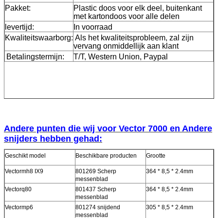
Pakket:
Plastic doos voor elk deel, buitenkant
met kartondoos voor alle delen
levertijd:
In voorraad
Kwaliteitswaarborg:
Als het kwaliteitsprobleem, zal zijn
vervang onmiddellijk aan klant
Betalingstermijn:
T/T, Western Union, Paypal
Andere punten die wij voor Vector 7000 en Andere
snijders hebben gehad:
Geschikt model
Beschikbare producten
Grootte
Vectormh8 IX9
801269 Scherp
364 * 8,5 * 2.4mm
messenblad
Vectorq80
801437 Scherp
364 * 8,5 * 2.4mm
messenblad
Vectormp6
801274 snijdend
305 * 8,5 * 2.4mm
messenblad