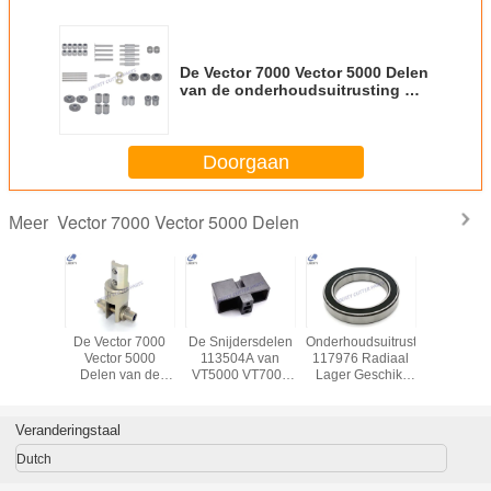
De Vector 7000 Vector 5000 Delen
van de onderhoudsuitrusting met
SGS ISO Certificatie
Doorgaan
Vector 7000 Vector 5000 Delen
Meer
 Vlotte
De Vector 7000
De Snijdersdelen
Onderhoudsuitrusting
Vector 
tf-10
Vector 5000
113504A van
117976 Radiaal
Snijma
0 voor
Delen van de
VT5000 VT7000
Lager Geschikt
Onderdel
7000 de
snijder 775446
het Einde Plastic
voor -Vector 7000
117985 
vervangstukken
Partij van het
Blok van de
Verbin
an
Vastmaken van
Bevestigingssteun
Stang
Veranderingstaal
Blad
Houpped
VT70
Dutch
Automat
Snijma