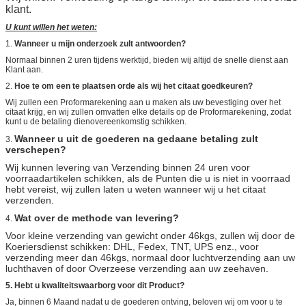
klant.
U kunt willen het weten:
1.
Wanneer u mijn onderzoek zult antwoorden?
Normaal binnen 2 uren tijdens werktijd, bieden wij altijd de snelle dienst aan
Klant aan.
2.
Hoe te om een te plaatsen orde als wij het citaat goedkeuren?
Wij zullen een Proformarekening aan u maken als uw bevestiging over het
citaat krijg, en wij zullen omvatten elke details op de Proformarekening, zodat
kunt u de betaling dienovereenkomstig schikken.
Wanneer u uit de goederen na gedaane betaling zult
3.
verschepen?
Wij kunnen levering van Verzending binnen 24 uren voor
voorraadartikelen schikken, als de Punten die u is niet in voorraad
hebt vereist, wij zullen laten u weten wanneer wij u het citaat
verzenden.
Wat over de methode van levering?
4.
Voor kleine verzending van gewicht onder 46kgs, zullen wij door de
Koeriersdienst schikken: DHL, Fedex, TNT, UPS enz., voor
verzending meer dan 46kgs, normaal door luchtverzending aan uw
luchthaven of door Overzeese verzending aan uw zeehaven.
5. Hebt u kwaliteitswaarborg voor dit Product?
Ja, binnen 6 Maand nadat u de goederen ontving, beloven wij om voor u te