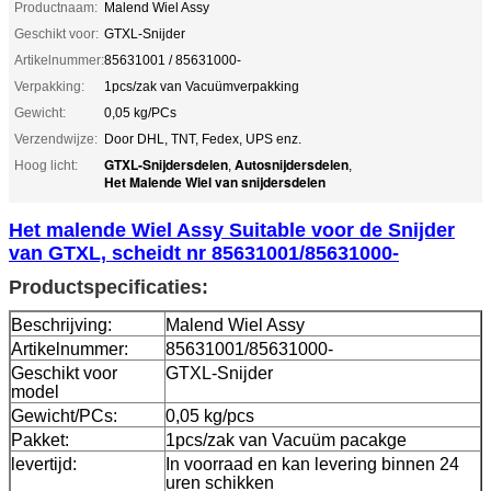
Productnaam:
Malend Wiel Assy
Geschikt voor:
GTXL-Snijder
Artikelnummer:
85631001 / 85631000-
Verpakking:
1pcs/zak van Vacuümverpakking
Gewicht:
0,05 kg/PCs
Verzendwijze:
Door DHL, TNT, Fedex, UPS enz.
GTXL-Snijdersdelen
Autosnijdersdelen
Hoog licht:
,
,
Het Malende Wiel van snijdersdelen
Het malende Wiel Assy Suitable voor de Snijder
van GTXL, scheidt nr 85631001/85631000-
Productspecificaties:
Beschrijving:
Malend Wiel Assy
Artikelnummer:
85631001/85631000-
Geschikt voor
GTXL-Snijder
model
Gewicht/PCs:
0,05 kg/pcs
Pakket:
1pcs/zak van Vacuüm pacakge
levertijd:
In voorraad en kan levering binnen 24
uren schikken