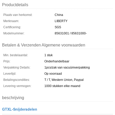
Productdetails
Plaats van herkomst:
China
Merknaam:
LIBERTY
Certificering:
SGS
Modelnummer:
85631001 / 85631000-
Betalen & Verzenden Algemene voorwaarden
Min. bestelaantal:
1 stuk
Prijs:
Onderhandelbaar
Verpakking Details:
1pcs/zak van vacuümverpakking
Levertijd:
Op voorraad
Betalingscondities:
T / T, Western Union, Paypal
Levering vermogen:
1000 stukken elke maand
beschrijving
GTXL-Snijdersdelen