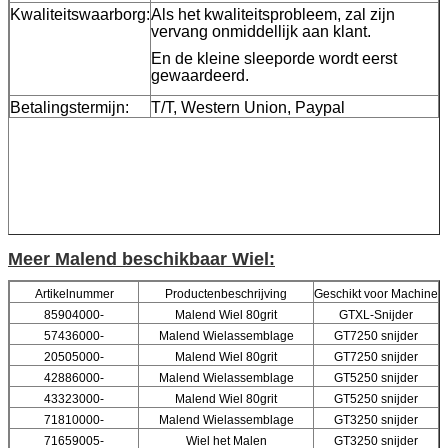
Kwaliteitswaarborg:
Als het kwaliteitsprobleem, zal zijn
vervang onmiddellijk aan klant.
En de kleine sleeporde wordt eerst
gewaardeerd.
Betalingstermijn:
T/T, Western Union, Paypal
Meer Malend beschikbaar Wiel:
Artikelnummer
Productenbeschrijving
Geschikt voor Machine
85904000-
Malend Wiel 80grit
GTXL-Snijder
57436000-
Malend Wielassemblage
GT7250 snijder
20505000-
Malend Wiel 80grit
GT7250 snijder
42886000-
Malend Wielassemblage
GT5250 snijder
43323000-
Malend Wiel 80grit
GT5250 snijder
71810000-
Malend Wielassemblage
GT3250 snijder
71659005-
Wiel het Malen
GT3250 snijder