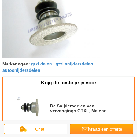
gtxl delen
gtxl snijdersdelen
Markeringen:
,
,
autosnijdersdelen
Krijg de beste prijs voor
De Snijdersdelen van
vervangings GTXL, Malend
Wielassemblage
85631001/85631000-
Chat
Vraag een offerte
Doorgaan