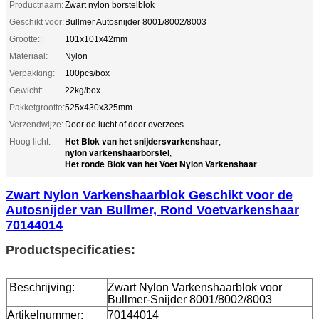
Productnaam:
Zwart nylon borstelblok
Geschikt voor:
Bullmer Autosnijder 8001/8002/8003
Grootte::
101x101x42mm
Materiaal:
Nylon
Verpakking:
100pcs/box
Gewicht:
22kg/box
Pakketgrootte:
525x430x325mm
Verzendwijze:
Door de lucht of door overzees
Het Blok van het snijdersvarkenshaar
Hoog licht:
,
nylon varkenshaarborstel
,
Het ronde Blok van het Voet Nylon Varkenshaar
Zwart Nylon Varkenshaarblok Geschikt voor de
Autosnijder van Bullmer, Rond Voetvarkenshaar
70144014
Productspecificaties:
Beschrijving:
Zwart Nylon Varkenshaarblok voor
Bullmer-Snijder 8001/8002/8003
Artikelnummer:
70144014