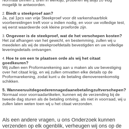
Normaal binnen 2 uren in werktijd, proberen wij altijd zo vlug
mogelijk te antwoorden.
Biedt u steekproef aan?
2.
Ja, zal 1pcs van vrije Steekproef voor dit varkenshaarblok
voorbereidingen treft voor u indien nodig, en voor uw volledige test,
wij eerst waardeerde ook kleine proeforde zijn.
Ongeveer is de steekproef, wat de het verschepen kosten?
3.
Het zal afhangen van het gewicht, en bestemming, zullen wij u
meedelen als wij de steekproefdetails bevestigden en uw volledige
leveringsdetails ontvangen.
Hoe te om een te plaatsen orde als wij het citaat
4.
goedkeuren?
Wij zullen een Proformarekening aan u maken als uw bevestiging
over het citaat krijg, en wij zullen omvatten elke details op de
Proformarekening, zodat kunt u de betaling dienovereenkomstig
schikken.
5. Wanneeruuitdegoederennagedaanebetalingzultverschepen?
Normaal voor voorraadartikelen, kunnen wij de verzending bij de
tweede dag sturen als de betaling ontving, als niet in voorraad, wij u
zullen laten weten toen wij u het citaat verzonden.
Als een andere vragen, u ons Onderzoek kunnen
verzenden op elk ogenblik, verheugen wij ons op de