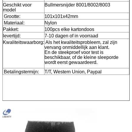
Geschikt voor
Bullmersnijder 8001/8002/8003
model
Grootte:
101x101x42mm
Materiaal:
Nylon
Pakket:
100pcs elke kartondoos
levertijd:
7-10 dagen of in voorraad
Kwaliteitswaarborg:
Als het kwaliteitsprobleem, zal zijn
vervang onmiddellijk aan klant.
En de steekproef voor test is
beschikbaar, of de kleine sleeporde
wordt eerst gewaardeerd.
Betalingstermijn:
T/T, Western Union, Paypal