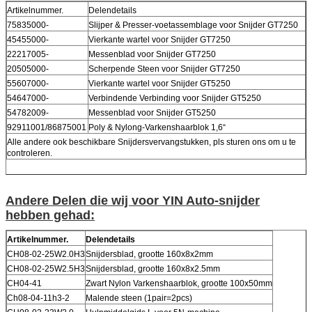
Artikelnummer.
Delendetails
75835000-
Slijper & Presser-voetassemblage voor Snijder GT7250
45455000-
Vierkante wartel voor Snijder GT7250
22217005-
Messenblad voor Snijder GT7250
20505000-
Scherpende Steen voor Snijder GT7250
55607000-
Vierkante wartel voor Snijder GT5250
54647000-
Verbindende Verbinding voor Snijder GT5250
54782009-
Messenblad voor Snijder GT5250
92911001/86875001
Poly & Nylong-Varkenshaarblok 1,6“
Alle andere ook beschikbare Snijdersvervangstukken, pls sturen ons om u te
controleren.
Andere Delen die wij voor YIN Auto-snijder
hebben gehad:
Artikelnummer.
Delendetails
CH08-02-25W2.0H3
Snijdersblad, grootte 160x8x2mm
CH08-02-25W2.5H3
Snijdersblad, grootte 160x8x2.5mm
CH04-41
Zwart Nylon Varkenshaarblok, grootte 100x50mm
Ch08-04-11h3-2
Malende steen (1pair=2pcs)