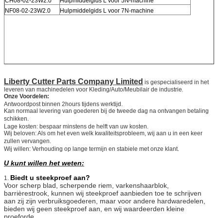
CH08-02-23W2.0
Hulpmiddelgids L voor 5N-machine
NF08-02-23W2.0
Hulpmiddelgids L voor 7N-machine
Liberty Cutter Parts Company Limited
is gespecialiseerd in het
leveren van machinedelen voor Kleding/Auto/Meubilair de industrie
.
Onze Voordelen:
Antwoordpost binnen 2hours tijdens werktijd.
Kan normaal levering van goederen bij de tweede dag na ontvangen betaling
schikken.
Lage kosten: bespaar minstens de helft van uw kosten.
Wij beloven: Als om het even welk kwaliteitsprobleem, wij aan u in een keer
zullen vervangen.
Wij willen: Verhouding op lange termijn en stabiele met onze klant.
U kunt willen het weten:
Biedt u steekproef aan?
1.
Voor scherp blad, scherpende riem, varkenshaarblok,
barrièrestrook, kunnen wij steekproef aanbieden toe te schrijven
aan zij zijn verbruiksgoederen, maar voor andere hardwaredelen,
bieden wij geen steekproef aan, en wij waardeerden kleine
proeforde.