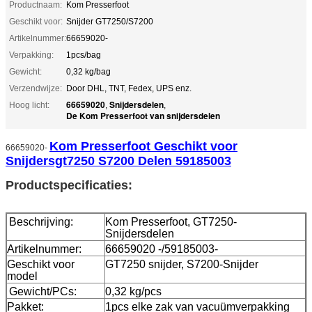
Productnaam:
Kom Presserfoot
Geschikt voor:
Snijder GT7250/S7200
Artikelnummer:
66659020-
Verpakking:
1pcs/bag
Gewicht:
0,32 kg/bag
Verzendwijze:
Door DHL, TNT, Fedex, UPS enz.
66659020
Snijdersdelen
Hoog licht:
,
,
De Kom Presserfoot van snijdersdelen
Kom Presserfoot Geschikt voor
66659020-
Snijdersgt7250 S7200 Delen 59185003
Productspecificaties:
Beschrijving:
Kom Presserfoot, GT7250-
Snijdersdelen
Artikelnummer:
66659020 -/59185003-
Geschikt voor
GT7250 snijder, S7200-Snijder
model
Gewicht/PCs:
0,32 kg/pcs
Pakket:
1pcs elke zak van vacuümverpakking