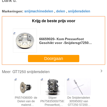
Dank u.
snijmachinedelen
delen
snijdersdelen
Markeringen:
,
,
Krijg de beste prijs voor
66659020- Kom Presserfoot
Geschikt voor -Snijdersgt7250
S7200 Delen 59185003
Doorgaan
GT7250 snijdersdelen
Meer
e
PN57436000- de
Slijper
De Snijdersdelen
57292
inedelen
Delen van de
PN75835000/75832000
30595002 van
Verbin
0 van de
malend
Presserfoot,
GT7250 S7200 -
Verbin