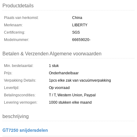
Productdetails
Plaats van herkomst:
China
Merknaam:
LIBERTY
Certificering:
SGS
Modelnummer:
66659020-
Betalen & Verzenden Algemene voorwaarden
Min. bestelaantal:
1 stuk
Prijs:
Onderhandelbaar
Verpakking Details:
1pcs elke zak van vacuümverpakking
Levertijd:
Op voorraad
Betalingscondities:
T / T, Western Union, Paypal
Levering vermogen:
1000 stukken elke maand
beschrijving
GT7250 snijdersdelen