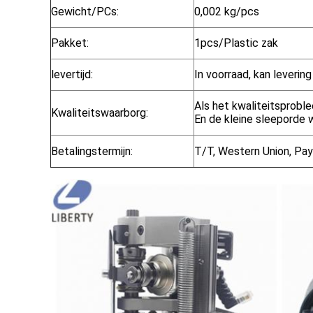
Gewicht/PCs:
0,002 kg/pcs
Pakket:
1pcs/Plastic zak
levertijd:
In voorraad, kan leverin
Als het kwaliteitsproblee
Kwaliteitswaarborg:
En de kleine sleeporde 
Betalingstermijn:
T/T, Western Union, Pay