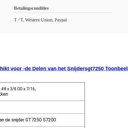
Betalingscondities
T / T, Western Union, Paypal
kt voor -de Delen van het Snijdersgt7250 Toonbee
,
#8 x 3/8 OD x 7/16
kken
an de snijder GT7250 S7200