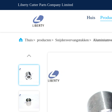
Liberty Cutter Parts Company Limited
Huis
Produ
Thuis
>
producten
>
Snijdersvervangstukken
>
Aluminiumver