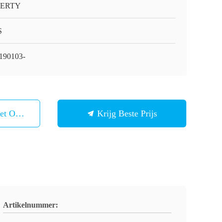
BERTY
S
190103-
et Ons Op
Krijg Beste Prijs
Artikelnummer: