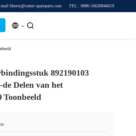
-mail liberty@cutter-spareparts.com
TEL.: 0086-16620846619


nbeeld
bindingsstuk 892190103
-de Delen van het
0 Toonbeeld
na