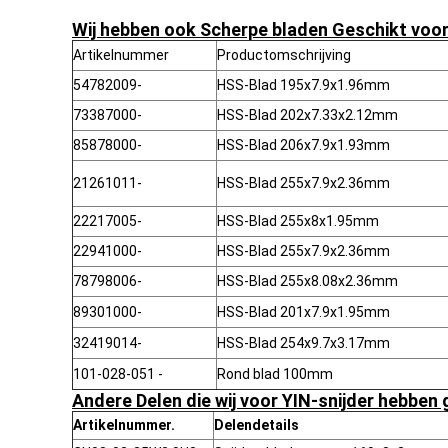
Wij hebben ook Scherpe bladen Geschikt voor 
Artikelnummer
Productomschrijving
54782009-
HSS-Blad 195x7.9x1.96mm
73387000-
HSS-Blad 202x7.33x2.12mm
85878000-
HSS-Blad 206x7.9x1.93mm
21261011-
HSS-Blad 255x7.9x2.36mm
22217005-
HSS-Blad 255x8x1.95mm
22941000-
HSS-Blad 255x7.9x2.36mm
78798006-
HSS-Blad 255x8.08x2.36mm
89301000-
HSS-Blad 201x7.9x1.95mm
32419014-
HSS-Blad 254x9.7x3.17mm
101-028-051 -
Rond blad 100mm
Andere Delen die wij voor YIN-snijder hebben
Artikelnummer.
Delendetails