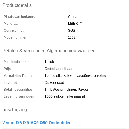
Productdetails
Plaats van herkomst:
China
Merknaam:
LIBERTY
Certificering:
SGS
Modelnummer:
116244
Betalen & Verzenden Algemene voorwaarden
Min. bestelaantal:
1 stuk
Prijs:
Onderhandelbaar
Verpakking Details:
1piece elke zak van vacuümverpakking
Levertijd:
Op voorraad
Betalingscondities:
T / T, Western Union, Paypal
Levering vermogen:
1000 stukken elke maand
beschrijving
Vector IX6 IX9 MX9 Q50 Onderdelen