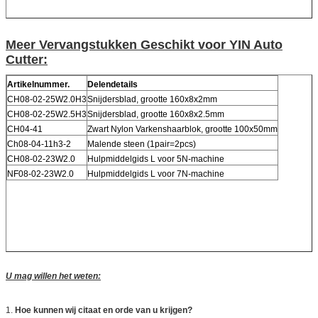
Meer Vervangstukken Geschikt voor YIN Auto
Cutter:
Artikelnummer.
Delendetails
CH08-02-25W2.0H3
Snijdersblad, grootte 160x8x2mm
CH08-02-25W2.5H3
Snijdersblad, grootte 160x8x2.5mm
CH04-41
Zwart Nylon Varkenshaarblok, grootte 100x50mm
Ch08-04-11h3-2
Malende steen (1pair=2pcs)
CH08-02-23W2.0
Hulpmiddelgids L voor 5N-machine
NF08-02-23W2.0
Hulpmiddelgids L voor 7N-machine
U mag willen het weten:
1.
Hoe kunnen wij citaat en orde van u krijgen?