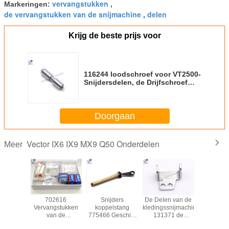
vervangstukken
Markeringen:
,
de vervangstukken van de snijmachine
delen
,
Krijg de beste prijs voor
116244 loodschroef voor VT2500-
Snijdersdelen, de Drijfschroef
van de Gidsschroef
Doorgaan
Vector IX6 IX9 MX9 Q50 Onderdelen
Meer
ceuitrusting
702616
Snijders
De Delen van de
70554
ren MTK
Vervangstukken
koppelstang
kledingssnijmachine
Assembla
690
van de
775466 Geschikt
131371 de
van 
dersdelen
Onderhoudsuitrusting
voor de Snijder
Assemblagedelen
verbinding