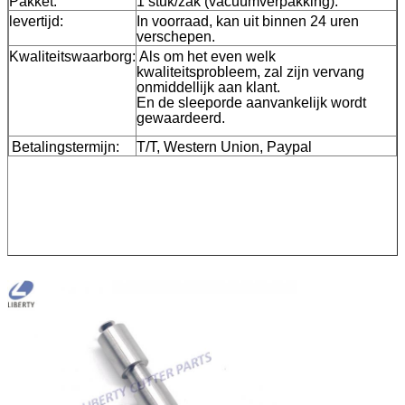
Pakket:
1 stuk/zak (vacuümverpakking).
levertijd:
In voorraad, kan uit binnen 24 uren
verschepen.
Kwaliteitswaarborg:
Als om het even welk
kwaliteitsprobleem, zal zijn vervang
onmiddellijk aan klant.
En de sleeporde aanvankelijk wordt
gewaardeerd.
Betalingstermijn:
T/T, Western Union, Paypal