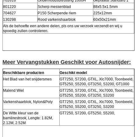
702616
Onderhoudsuitrusting 1000H
Geplaatst Standard 1
801220
Scherp messenblad
88x5.5x1.5mm
704627
P150 Scherpende riem
225x12mm
130298
Rood varkenshaarblok
60x50x21mm
Als de behoefte een andere delen, pls ons uw verzoek verzendt en wij u
spoedig zullen controleren.
Meer Vervangstukken Geschikt voor Autosnijder:
Beschikbare producten
Geschikt model
Het Blad van het snijdersmes
GT7250, S7200, GTXL, Xlc7000, Toonbeeld,
GT5250, S5200, GT3250, S3200, GT1000
Malend Wiel
GT7250, S7200, GTXL, Xlc7000, Toonbeeld,
GT5250, S5200, GT3250, S3200
Varkenshaarblok, Nylon&Poly
GT7250, S7200, GTXL, Xlc7000, Toonbeeld,
GT5250, S5200, GT3250, S3200
De Witte kleur van de
GT7250, S7200, GT5250, S5200,
barrièrestrook, Lengte: 1.82M,
2.12M, 2.52M