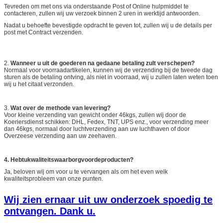
Tevreden om met ons via onderstaande Post of Online hulpmiddel te
contacteren, zullen wij uw verzoek binnen 2 uren in werktijd antwoorden.
Nadat u behoefte bevestigde opdracht te geven tot, zullen wij u de details per
post met Contract verzenden.
2.
Wanneer u uit de goederen na gedaane betaling zult verschepen?
Normaal voor voorraadartikelen, kunnen wij de verzending bij de tweede dag
sturen als de betaling ontving, als niet in voorraad, wij u zullen laten weten toen
wij u het citaat verzonden.
3.
Wat over de methode van levering?
Voor kleine verzending van gewicht onder 46kgs, zullen wij door de
Koeriersdienst schikken: DHL, Fedex, TNT, UPS enz., voor verzending meer
dan 46kgs, normaal door luchtverzending aan uw luchthaven of door
Overzeese verzending aan uw zeehaven.
4. Hebtukwaliteitswaarborgvoordeproducten?
Ja, beloven wij om voor u te vervangen als om het even welk
kwaliteitsprobleem van onze punten.
Wij zien ernaar uit uw onderzoek spoedig te
ontvangen. Dank u.