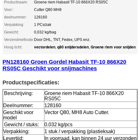
Productnaam:
Groene riem Habasit TF-10 866X20 RS05C
Voor::
Cutter Q80 MH8
deelnummer:
128160
Verpakking:
1 PCs/zak
Gewicht:
0,032 kg/bag
Verzendmethode:
Door DHL, TNT, Fedex, UPS enz.
vectordelen
q80 snijdersdelen
Groene riem voor snijden
Hoog licht:
,
,
PN128160 Groen Gordel Habasit TF-10 866X20
RS05C Geschikt voor snijmachines
Productspecificaties:
Beschrijving:
Groene riem Habasit TF-10 866X20
RS05C
Deelnummer:
128160
Geschikt voor
Vector Q80, MH8 Auto Cutter.
model
Gewicht / stuks:
0.032 kg/pcs
Verpakking:
1 stuk / verpakking (plastieksak)
Levertijd:
In voorraad, kan binnen 24 uur verzonden