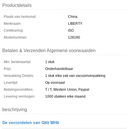
Productdetails
Plaats van herkomst:
China
Merknaam:
LIBERTY
Certificering:
ISO
Modelnummer:
128160
Betalen & Verzenden Algemene voorwaarden
Min. bestelaantal:
1 stuk
Prijs:
Onderhandelbaar
Verpakking Details:
1 stuk elke zak van vacuümverpakking
Levertijd:
Op voorraad
Betalingscondities:
T / T, Western Union, Paypal
Levering vermogen:
1000 stukken elke maand
beschrijving
De vectordelen van Q80 MH8