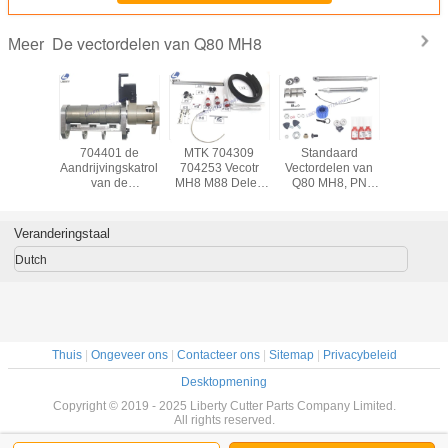
De vectordelen van Q80 MH8
Meer
863
704401 de
MTK 704309
Standaard
Duurz
ssemblage
Aandrijvingskatrol
704253 Vecotr
Vectordelen van
Snijmachi
uto de
van de
MH8 M88 Delen
Q80 MH8, PN
705572
delen van
transmissieslijper
voor de
705570 de
4000 Ure
8-MX9-
voor -Snijder
Autosnijder van
Vervangstukken
Vecto
H8-iX9
MH8/M88/MX9/Q80/IH8/IX9
van de
Veranderingstaal
Onderhoudsuitrusting
Dutch
Thuis
|
Ongeveer ons
|
Contacteer ons
|
Sitemap
|
Privacybeleid
Desktopmening
Copyright © 2019 - 2025 Liberty Cutter Parts Company Limited.
All rights reserved.