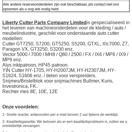
Alle andere reserveonderdelen zijn ook beschikbaar, pls contact met ons
opnemen als u nog iets nodig hebt.
Liberty Cutter Parts Company Limited
is gespecialiseerd in
het leveren van machineonderdelen voor de kleding / auto /
meubelindustrie, geschikt voor onderstaande auto cutter
modellen:
Cutter GT7250, S7200, GT5250, S5200, GTXL, Xlc7000, Z7,
Paragon VX, GT3250, S3200 enz.
Vector 5000 / 7000 / MH8 / Q80 / 2500 / FX / IX6 / MP6 / IX9 /
MP9 enz.
Alys inktpatroon, HP45 patroon.
YIN Cutter HY-1705, HY-H2007JM, HY-H2307JM, HY-
S1624, S1606 enz. / delen voor verspreiders.
Snijmes/Bristelblok voor snijmachines Bullmer, Kuris,
Investronica, FK.
Rechter mes 8E, 10E, 12E
Onze voordelen:
1- Snelle reactie: antwoorden per e-mail binnen 2 uur tijdens de werktijd.
2- Kwaliteitsgarantie: We beloven als er een kwaliteitsprobleem is, zullen we u
onmiddellijk vervangen.