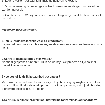
3- Lagere kosten: bespaar tenminste de helft van je kosten.
4- Vinnige levering: Normaal gesproken kunnen verzendingen binnen 24 uur
worden geregeld.
5- Goede service: We zijn op zoek naar een langdurige en stabiele relatie met
onze klant.
Misschien wil je het weten:
1Heb je kwaliteitsgarantie voor de producten?
Ja, we beloven om voor u te vervangen als er een kwaliteitsprobleem van onze
items.
2Wanneer beantwoordt u mijn vraag?
Normaal gesproken binnen 2 uur in de werktijd, we proberen altijd zo snel
mogelijk te antwoorden.
3Hoe bestel ik als ik het aanbod accepteer?
We maken een proforma factuur voor je als je bevestiging krijgt over de offerte,
en we zullen alle details op de proforma factuur opnemen, zodat je de betaling
dienovereenkomstig kunt regelen.
4
Wat is uw reguliere praktijk met betrekking tot betalingsvoorwaarden?