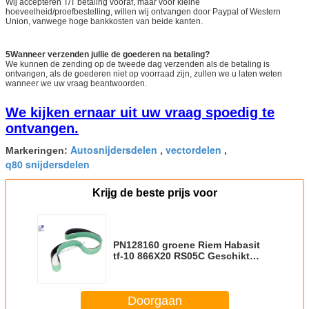
Wij accepteren T/T betaling vooraf, maar voor kleine
hoeveelheid/proefbestelling, willen wij ontvangen door Paypal of Western
Union, vanwege hoge bankkosten van beide kanten.
5Wanneer verzenden jullie de goederen na betaling?
We kunnen de zending op de tweede dag verzenden als de betaling is
ontvangen, als de goederen niet op voorraad zijn, zullen we u laten weten
wanneer we uw vraag beantwoorden.
We kijken ernaar uit uw vraag spoedig te
ontvangen.
Autosnijdersdelen
vectordelen
Markeringen:
,
,
q80 snijdersdelen
Krijg de beste prijs voor
PN128160 groene Riem Habasit
tf-10 866X20 RS05C Geschikt
voor -Snijder
Doorgaan