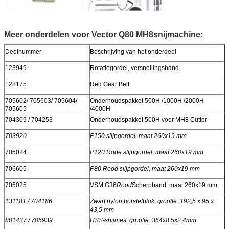
Meer onderdelen voor Vector Q80 MH8
snijmachine
:
Deelnummer
Beschrijving van het onderdeel
123949
Rotatiegordel, versnellingsband
128175
Red Gear Belt
705602/ 705603/ 705604/
Onderhoudspakket 500H /1000H /2000H
705605
/4000H
704309 / 704253
Onderhoudspakket 500H voor MH8 Cutter
703920
P150 slijpgordel, maat 260x19 mm
705024
P120 Rode slijpgordel, maat 260x19 mm
706605
P80 Rood slijpgordel, maat 260x19 mm
705025
VSM G36
Rood
Scherpband, maat 260x19 mm
131181 / 704186
Zwart nylon borstelblok, grootte: 192,5 x 95 x
43,5 mm
801437 / 705939
HSS-snijmes, grootte: 364x8.5x2.4mm