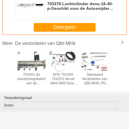
703378 Luchtcilinder dsnu-16-40-
p-Geschikt voor de Autosnijder
van
Doorgaan
De vectordelen van Q80 MH8
Meer
863
704401 de
MTK 704309
Standaard
Duurz
ssemblage
Aandrijvingskatrol
704253 Vecotr
Vectordelen van
Snijmachi
uto de
van de
MH8 M88 Delen
Q80 MH8, PN
705572
delen van
transmissieslijper
voor de
705570 de
4000 Ure
8-MX9-
voor -Snijder
Autosnijder van
Vervangstukken
Vecto
H8-iX9
MH8/M88/MX9/Q80/IH8/IX9
van de
Veranderingstaal
Onderhoudsuitrusting
Dutch