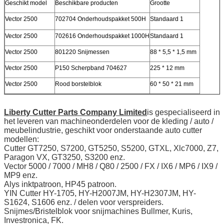
Geschikt model
Beschikbare producten
Grootte
Vector 2500
702704 Onderhoudspakket 500H
Standaard 1
Vector 2500
702616 Onderhoudspakket 1000H
Standaard 1
Vector 2500
801220 Snijmessen
88 * 5,5 * 1,5 mm
Vector 2500
P150 Scherpband 704627
225 * 12 mm
Vector 2500
Rood borstelblok
60 * 50 * 21 mm
Liberty Cutter Parts Company Limited
is gespecialiseerd in
het leveren van machineonderdelen voor de kleding / auto /
meubelindustrie, geschikt voor onderstaande auto cutter
modellen:
Cutter GT7250, S7200, GT5250, S5200, GTXL, Xlc7000, Z7,
Paragon VX, GT3250, S3200 enz.
Vector 5000 / 7000 / MH8 / Q80 / 2500 / FX / IX6 / MP6 / IX9 /
MP9 enz.
Alys inktpatroon, HP45 patroon.
YIN Cutter HY-1705, HY-H2007JM, HY-H2307JM, HY-
S1624, S1606 enz. / delen voor verspreiders.
Snijmes/Bristelblok voor snijmachines Bullmer, Kuris,
Investronica, FK.