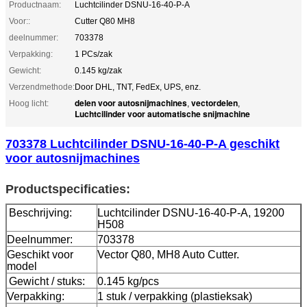
Productnaam:
Luchtcilinder DSNU-16-40-P-A
Voor::
Cutter Q80 MH8
deelnummer:
703378
Verpakking:
1 PCs/zak
Gewicht:
0.145 kg/zak
Verzendmethode:
Door DHL, TNT, FedEx, UPS, enz.
delen voor autosnijmachines
vectordelen
Hoog licht:
,
,
Luchtcilinder voor automatische snijmachine
703378 Luchtcilinder DSNU-16-40-P-A geschikt
voor autosnijmachines
Productspecificaties:
Beschrijving:
Luchtcilinder DSNU-16-40-P-A, 19200
H508
Deelnummer:
703378
Geschikt voor
Vector Q80, MH8 Auto Cutter.
model
Gewicht / stuks:
0.145 kg/pcs
Verpakking:
1 stuk / verpakking (plastieksak)