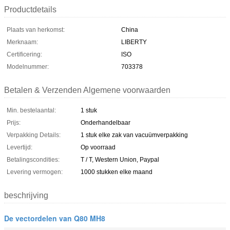
Productdetails
Plaats van herkomst:
China
Merknaam:
LIBERTY
Certificering:
ISO
Modelnummer:
703378
Betalen & Verzenden Algemene voorwaarden
Min. bestelaantal:
1 stuk
Prijs:
Onderhandelbaar
Verpakking Details:
1 stuk elke zak van vacuümverpakking
Levertijd:
Op voorraad
Betalingscondities:
T / T, Western Union, Paypal
Levering vermogen:
1000 stukken elke maand
beschrijving
De vectordelen van Q80 MH8