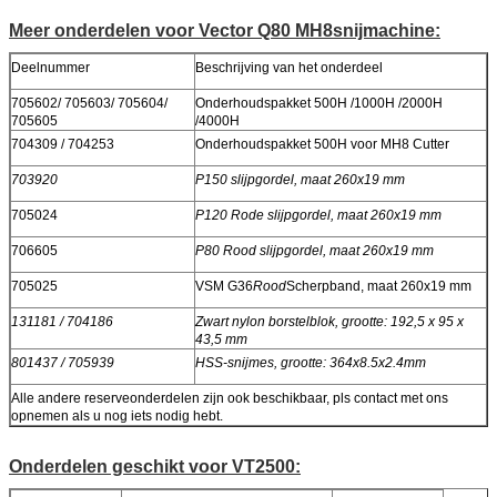
Meer onderdelen voor Vector Q80 MH8
snijmachine
:
Deelnummer
Beschrijving van het onderdeel
705602/ 705603/ 705604/
Onderhoudspakket 500H /1000H /2000H
705605
/4000H
704309 / 704253
Onderhoudspakket 500H voor MH8 Cutter
703920
P150 slijpgordel, maat 260x19 mm
705024
P120 Rode slijpgordel, maat 260x19 mm
706605
P80 Rood slijpgordel, maat 260x19 mm
705025
VSM G36
Rood
Scherpband, maat 260x19 mm
131181 / 704186
Zwart nylon borstelblok, grootte: 192,5 x 95 x
43,5 mm
801437 / 705939
HSS-snijmes, grootte: 364x8.5x2.4mm
Alle andere reserveonderdelen zijn ook beschikbaar, pls contact met ons
opnemen als u nog iets nodig hebt.
Onderdelen geschikt voor VT2500: