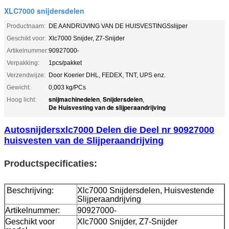
XLC7000 snijdersdelen
Productnaam:
DE AANDRIJVING VAN DE HUISVESTINGSslijper
Geschikt voor:
Xlc7000 Snijder, Z7-Snijder
Artikelnummer:
90927000-
Verpakking:
1pcs/pakket
Verzendwijze:
Door Koerier DHL, FEDEX, TNT, UPS enz.
Gewicht:
0,003 kg/PCs
snijmachinedelen
Snijdersdelen
Hoog licht:
,
,
De Huisvesting van de slijperaandrijving
Autosnijdersxlc7000 Delen die Deel nr 90927000
huisvesten van de Slijperaandrijving
Productspecificaties:
Beschrijving:
Xlc7000 Snijdersdelen, Huisvestende
Slijperaandrijving
Artikelnummer:
90927000-
Geschikt voor
Xlc7000 Snijder, Z7-Snijder