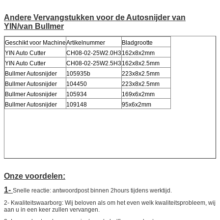
Andere Vervangstukken voor de Autosnijder van
YIN/van Bullmer
Geschikt voor Machine
Artikelnummer
Bladgrootte
YIN Auto Cutter
CH08-02-25W2.0H3
162x8x2mm
YIN Auto Cutter
CH08-02-25W2.5H3
162x8x2.5mm
Bullmer Autosnijder
105935b
223x8x2.5mm
Bullmer Autosnijder
104450
223x8x2.5mm
Bullmer Autosnijder
105934
169x6x2mm
Bullmer Autosnijder
109148
95x6x2mm
Onze voordelen:
1-
Snelle reactie: antwoordpost binnen 2hours tijdens werktijd.
2- Kwaliteitswaarborg: Wij beloven als om het even welk kwaliteitsprobleem, wij
aan u in een keer zullen vervangen.