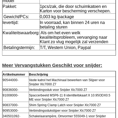
model
Pakket:
1pcs/zak, die door schuimkatoen en
Karton voor bescherming verschepen.
Gewicht/PCs:
0,003 kg /package
levertijd:
In voorraad, kan binnen 24 uren na
betaling sturen
Kwaliteitswaarborg:
Als om het even welk
kwaliteitsprobleem, vervanging naar
Klant zo vlug mogelijk zal verzenden
Betalingstermijn:
T/T, Western Union, Paypal
Meer Vervangstukken Geschikt voor snijder:
Artikelnummer
Beschrijving
90544000-
Vaste katrol het Machinaal bewerken van Slijper voor
Snijder Xlc7000 Z7
90836000-
Verbindingsstuk voor Snijder Xlc7000 Z7
91008000-
Spaccerbeeld MSP6-11 8 identiteitskaart X 10.95ODX0.5
ME voor Snijder Xlc7000 Z7
90837000-
Shim Spring Clamp Latch voor Snijder Xlc7000 Z7
90953000-
Verbindingsstukslijper voor Snijder Xlc7000 Z7
340501092-
Schakelaarampère, Omvormer 555049-1 voor Snijder