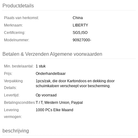
Productdetails
Plaats van herkomst:
China
Merknaam:
LIBERTY
Certificering:
SGS,ISO
Modelnummer:
90927000-
Betalen & Verzenden Algemene voorwaarden
Min. bestelaantal:
1 stuk
Prijs:
Onderhandelbaar
Verpakking
1pcs/zak, die door Kartondoos en dekking door
schuimkatoen verscheept voor bescherming.
Details:
Levertijd:
Op voorraad
Betalingscondities:
T / T, Western Union, Paypal
Levering
1000 PCs Elke Maand
vermogen:
beschrijving