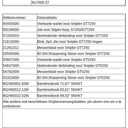
Xlc7000 Z7
Artikelnummer.
Delendetails
45455000-
Vierkante wartel voor Snijder GT7250
59156000-
Juk voor Slijper Assy, S7200/GT7250
57292003-
Verbindende Verbinding voor Snijder GT7250
21610000-
Blok, Spil, die voor Snijder GT7250 ringen
21261011-
Messenblad voor Snijder GT7250
20505000-
80 Grit Sharpening Stone voor Snijder GT7250
55607000-
Vierkante wartel voor Snijder GT5250
54647000-
Verbindende Verbinding voor Snijder GT5250
54782009-
Messenblad voor Snijder GT5250
43323000-
80 Grit Sharpening Stone voor Snijder GT5250
902460001.83M
Barrièrestrook 71,67“ SNAKT
902460012.12M
Barrièrestrook 83,61“ SNAKT
902460022.52M
Barrièrestrook 99,53“ SNAKT
Alle andere ook beschikbare Snijdersvervangstukken, pls sturen ons om u te
controleren.