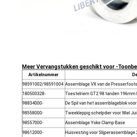
Meer Vervangstukken geschikt voor -Toonbee
Artikelnummer
De
98591002/98591004
Assemblage VX van de Presserfootsl
180500328-
Toestelriem GT2 98 tanden 196mm
98834000-
De Spil van het assemblageblok voor
98558000-
Tweekleppig schelpdier voor Wiel Jui
98557000-
Assemblage Yoke Clamp Base
98612000-
Huisvesting voor Slijperassemblage