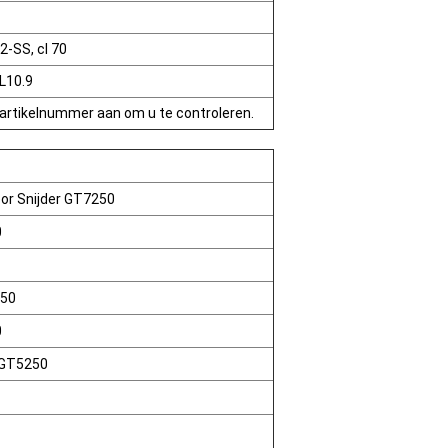
2-SS, cl 70
L10.9
 artikelnummer aan om u te controleren.
oor Snijder GT7250
0
250
0
r GT5250