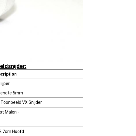
ldsnijder:
cription
ijper
 lengte 5mm
 Toonbeeld VX Snijder
st Malen -
 2.7cm Hoofd