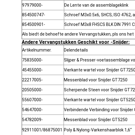
97979000-
De Lente van de assemblageklink
854500747-
Schroef M3x0.5x6, SHCS, ISO 4762, a
854500901-
Schroef M3x8 FHSCS BLK DIN 7991 C
Als biedt de behoefte andere Vervangstukken, pls ons het
Andere Vervangstukken Geschikt voor -Snijder:
Artikelnummer.
Delendetails
75835000-
Slijper & Presser-voetassemblage v
45455000-
Vierkante wartel voor Snijder GT725
22217005-
Messenblad voor Snijder GT7250
20505000-
Scherpende Steen voor Snijder GT7
55607000-
Vierkante wartel voor Snijder GT525
54647000-
Verbindende Verbinding voor Snijde
54782009-
Messenblad voor Snijder GT5250
92911001/86875001
Poly & Nylong-Varkenshaarblok 1,6“