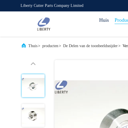
Liberty Cutter Parts Company Limited
Huis
Produ
Thuis
>
producten
>
De Delen van de toonbeeldsnijder
>
Ver