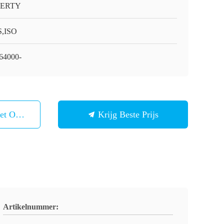
BERTY
,ISO
64000-
et Ons Op
Krijg Beste Prijs
Artikelnummer: