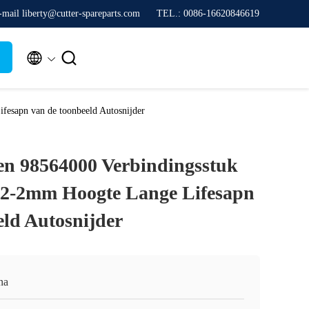
-mail liberty@cutter-spareparts.com
TEL.: 0086-16620846619


fesapn van de toonbeeld Autosnijder
n 98564000 Verbindingsstuk
t2-2mm Hoogte Lange Lifesapn
eld Autosnijder
na