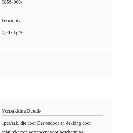
98564000-
Gewicht:
0,003 kg/PCs
Verpakking Details
1pcs/zak, die door Kartondoos en dekking door
schuimkatoen verscheept voor bescherming.