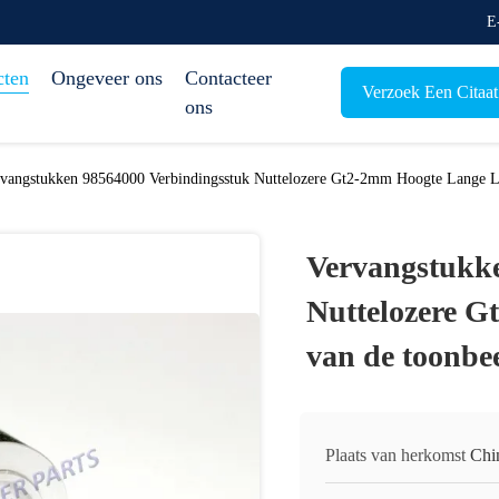
E
cten
Ongeveer ons
Contacteer
Verzoek Een Citaat
ons
vangstukken 98564000 Verbindingsstuk Nuttelozere Gt2-2mm Hoogte Lange Li
Vervangstukke
Nuttelozere G
van de toonbe
Plaats van herkomst
Chi