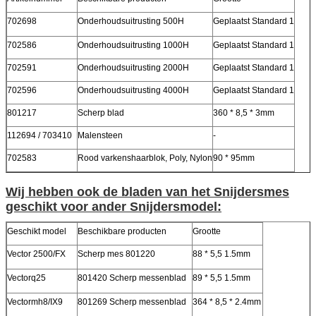
702698
Onderhoudsuitrusting 500H
Geplaatst Standard 1
702586
Onderhoudsuitrusting 1000H
Geplaatst Standard 1
702591
Onderhoudsuitrusting 2000H
Geplaatst Standard 1
702596
Onderhoudsuitrusting 4000H
Geplaatst Standard 1
801217
Scherp blad
360 * 8,5 * 3mm
112694 / 703410
Malensteen
-
702583
Rood varkenshaarblok, Poly, Nylon
90 * 95mm
Wij hebben ook de bladen van het Snijdersmes
geschikt voor ander Snijdersmodel:
Geschikt model
Beschikbare producten
Grootte
Vector 2500/FX
Scherp mes 801220
88 * 5,5 1.5mm
Vectorq25
801420 Scherp messenblad
89 * 5,5 1.5mm
Vectormh8/IX9
801269 Scherp messenblad
364 * 8,5 * 2.4mm