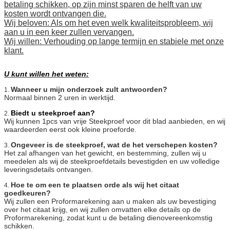
betaling schikken, op zijn minst sparen de helft van uw
kosten wordt ontvangen die.
Wij beloven: Als om het even welk kwaliteitsprobleem, wij
aan u in een keer zullen vervangen.
Wij willen: Verhouding op lange termijn en stabiele met onze
klant.
U kunt willen het weten:
Wanneer u mijn onderzoek zult antwoorden?
1.
Normaal binnen 2 uren in werktijd.
Biedt u steekproef aan?
2.
Wij kunnen 1pcs van vrije Steekproef voor dit blad aanbieden, en wij
waardeerden eerst ook kleine proeforde.
Ongeveer is de steekproef, wat de het verschepen kosten?
3.
Het zal afhangen van het gewicht, en bestemming, zullen wij u
meedelen als wij de steekproefdetails bevestigden en uw volledige
leveringsdetails ontvangen.
Hoe te om een te plaatsen orde als wij het citaat
4.
goedkeuren?
Wij zullen een Proformarekening aan u maken als uw bevestiging
over het citaat krijg, en wij zullen omvatten elke details op de
Proformarekening, zodat kunt u de betaling dienovereenkomstig
schikken.