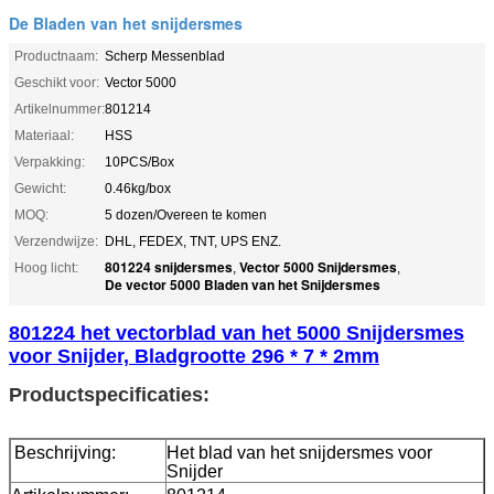
De Bladen van het snijdersmes
Productnaam:
Scherp Messenblad
Geschikt voor:
Vector 5000
Artikelnummer:
801214
Materiaal:
HSS
Verpakking:
10PCS/Box
Gewicht:
0.46kg/box
MOQ:
5 dozen/Overeen te komen
Verzendwijze:
DHL, FEDEX, TNT, UPS ENZ.
801224 snijdersmes
Vector 5000 Snijdersmes
Hoog licht:
,
,
De vector 5000 Bladen van het Snijdersmes
801224 het vectorblad van het 5000 Snijdersmes
voor Snijder, Bladgrootte 296 * 7 * 2mm
Productspecificaties:
Beschrijving:
Het blad van het snijdersmes voor
Snijder