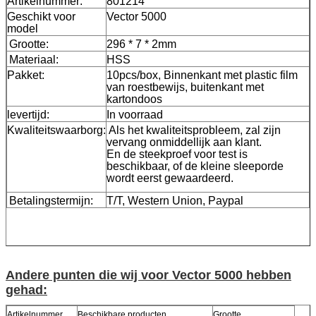
Artikelnummer:
801214
Geschikt voor
Vector 5000
model
Grootte:
296 * 7 * 2mm
Materiaal:
HSS
Pakket:
10pcs/box, Binnenkant met plastic film
van roestbewijs, buitenkant met
kartondoos
levertijd:
In voorraad
Kwaliteitswaarborg:
Als het kwaliteitsprobleem, zal zijn
vervang onmiddellijk aan klant.
En de steekproef voor test is
beschikbaar, of de kleine sleeporde
wordt eerst gewaardeerd.
Betalingstermijn:
T/T, Western Union, Paypal
Andere punten die wij voor Vector 5000 hebben
gehad:
Artikelnummer
Beschikbare producten
Grootte