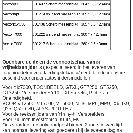
Vectorq80
801437 Scherp messenblad
364 * 8,5 * 2.4mm
Vectormp6
801274 snijdend messenblad
305 * 8,5 * 2.4mm
Vectorix6/Q50
801438 Scherp messenblad
305 * 8,5 * 2.4mm
Vector 7000
801222 snijdend messenblad
360 * 7 * 2.4mm
Vector 7000
801217 Scherp messenblad
360 * 8,5 * 3mm
Openbare de delen de vennootschap van
de
vrijheidssnijder
is gespecialiseerd in het leveren van
machinedelen voor kledingstuk/auto/meubilair de industrie,
geschikt voor onder autosnijdersmodellen:
Voor Xlc7000, TOONBEELD, GTXL, GT7250, GT5250,
GT3250, Verspreider SY101, XLS-reeks, Plotterap,
Oneindigheid.
VOOR VT2500, VT7000, VT5000, MH8, MP6, MP9, IX6, IX9,
Q25, Q50, Q80, ALYS-PLOTTER.
Voor de reekssnijders van Yin hy-h, Verspreiders.
Voor Bullmer, Investronica, Kuris, FK.
Ons voordeel: de antwoordpost binnen 2hours in werktijd,
kan normaal levering van goederen bij de tweede dag na