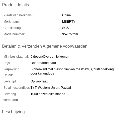
Productdetails
Plaats van herkomst:
China
Merknaam:
LIBERTY
Certificering:
SGS
Modelnummer:
95x6x2mm
Betalen & Verzenden Algemene voorwaarden
Min. bestelaantal:
5 dozen/Overeen te komen
Prijs:
Onderhandelbaar
Verpakking
Binnenkant met plastic film van roestbewijs, buitendekking
door kartondoos
Details:
Levertijd:
Op voorraad
Betalingscondities:
T / T, Western Union, Paypal
Levering
1000 dozen elke maand
vermogen:
beschrijving