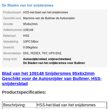
De Bladen van het snijdersmes
Productnaam:
HSS-het blad van het snijdersmes
Geschikt voor:
Machine van de Bullmer de Autosnijder
Grootte:
95x6x2mm
Artikelnummer:
109148
Materiaal:
HSS
Verpakking:
10PCS/Box
Gewicht:
0.06kg/box
Verzendwijze:
DHL, FEDEX, TNT, UPS ENZ.
Autosnijdersblad
snijmachineblad
Hoog licht:
,
,
De Bladen van het snijdersmes voor Bullmer
Blad van het 109148 Snijdersmes 95x6x2mm
Geschikt voor de Autosnijder van Bullmer, HSS-
snijdersblad
Productspecificaties:
Beschrijving:
HSS-het blad van het snijdersmes