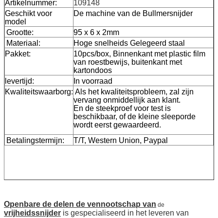
Artikelnummer:
109148
Geschikt voor
De machine van de Bullmersnijder
model
Grootte:
95 x 6 x 2mm
Materiaal:
Hoge snelheids Gelegeerd staal
Pakket:
10pcs/box, Binnenkant met plastic film
van roestbewijs, buitenkant met
kartondoos
levertijd:
In voorraad
Kwaliteitswaarborg:
Als het kwaliteitsprobleem, zal zijn
vervang onmiddellijk aan klant.
En de steekproef voor test is
beschikbaar, of de kleine sleeporde
wordt eerst gewaardeerd.
Betalingstermijn:
T/T, Western Union, Paypal
Openbare de delen de vennootschap van
de
vrijheidssnijder
is gespecialiseerd in het leveren van