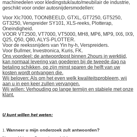
machinedelen voor kledingstuk/auto/meubilair de industrie,
geschikt voor onder autosnijdersmodellen:
Voor Xlc7000, TOONBEELD, GTXL, GT7250, GT5250,
GT3250, Verspreider SY101, XLS-reeks, Plotterap,
Oneindigheid.
VOOR VT2500, VT7000, VT5000, MH8, MP6, MP9, IX6, IX9,
Q25, Q50, Q80, ALYS-PLOTTER.
Voor de reekssnijders van Yin hy-h, Verspreiders.
Voor Bullmer, Investronica, Kuris, FK.
Ons voordeel: de antwoordpost binnen 2hours in werktijd,
kan normaal levering van goederen bij de tweede dag na
betaling schikken, op zijn minst sparen de helft van uw
kosten wordt ontvangen die.
Wij beloven: Als om het even welk kwaliteitsprobleem, wij
aan u in een keer zullen vervangen.
Wij willen: Verhouding op lange termijn en stabiele met onze
klant.
U kunt willen het weten:
Wanneer u mijn onderzoek zult antwoorden?
1.