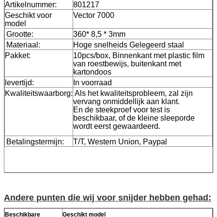
Artikelnummer:
801217
Geschikt voor
Vector 7000
model
Grootte:
360* 8,5 * 3mm
Materiaal:
Hoge snelheids Gelegeerd staal
Pakket:
10pcs/box, Binnenkant met plastic film
van roestbewijs, buitenkant met
kartondoos
levertijd:
In voorraad
Kwaliteitswaarborg:
Als het kwaliteitsprobleem, zal zijn
vervang onmiddellijk aan klant.
En de steekproef voor test is
beschikbaar, of de kleine sleeporde
wordt eerst gewaardeerd.
Betalingstermijn:
T/T, Western Union, Paypal
Andere punten die wij voor snijder hebben gehad:
Beschikbare
Geschikt model