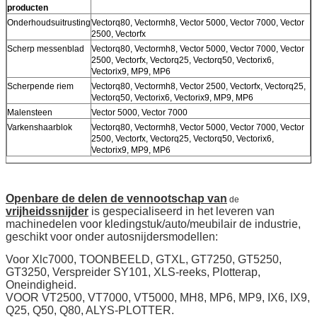
producten
Onderhoudsuitrusting
Vectorq80, Vectormh8, Vector 5000, Vector 7000, Vector
2500, Vectorfx
Scherp messenblad
Vectorq80, Vectormh8, Vector 5000, Vector 7000, Vector
2500, Vectorfx, Vectorq25, Vectorq50, Vectorix6,
Vectorix9, MP9, MP6
Scherpende riem
Vectorq80, Vectormh8, Vector 2500, Vectorfx, Vectorq25,
Vectorq50, Vectorix6, Vectorix9, MP9, MP6
Malensteen
Vector 5000, Vector 7000
Varkenshaarblok
Vectorq80, Vectormh8, Vector 5000, Vector 7000, Vector
2500, Vectorfx, Vectorq25, Vectorq50, Vectorix6,
Vectorix9, MP9, MP6
Openbare de delen de vennootschap van
de
vrijheidssnijder
is gespecialiseerd in het leveren van
machinedelen voor kledingstuk/auto/meubilair de industrie,
geschikt voor onder autosnijdersmodellen:
Voor Xlc7000, TOONBEELD, GTXL, GT7250, GT5250,
GT3250, Verspreider SY101, XLS-reeks, Plotterap,
Oneindigheid.
VOOR VT2500, VT7000, VT5000, MH8, MP6, MP9, IX6, IX9,
Q25, Q50, Q80, ALYS-PLOTTER.