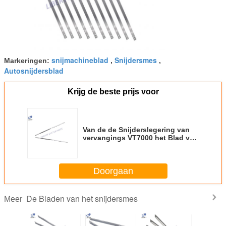
snijmachineblad
Snijdersmes
Markeringen:
,
,
Autosnijdersblad
Krijg de beste prijs voor
Van de de Snijderslegering van
vervangings VT7000 het Blad van
het het Staalmes PN 801217
360mmx8.5mmx3mm
Doorgaan
De Bladen van het snijdersmes
Meer