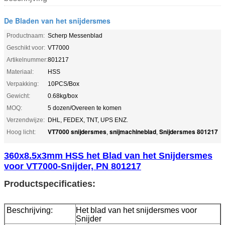
De Bladen van het snijdersmes
Productnaam:
Scherp Messenblad
Geschikt voor:
VT7000
Artikelnummer:
801217
Materiaal:
HSS
Verpakking:
10PCS/Box
Gewicht:
0.68kg/box
MOQ:
5 dozen/Overeen te komen
Verzendwijze:
DHL, FEDEX, TNT, UPS ENZ.
VT7000 snijdersmes
snijmachineblad
Snijdersmes 801217
Hoog licht:
,
,
360x8.5x3mm HSS het Blad van het Snijdersmes
voor VT7000-Snijder, PN 801217
Productspecificaties:
Beschrijving:
Het blad van het snijdersmes voor
Snijder